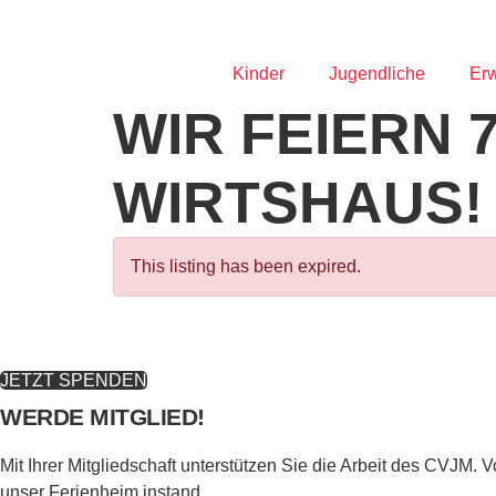
Zum
Inhalt
springen
Kinder
Jugendliche
Er
WIR FEIERN
WIRTSHAUS!
This listing has been expired.
JETZT SPENDEN
WERDE MITGLIED!
Mit Ihrer Mitgliedschaft unterstützen Sie die Arbeit des CVJM.
unser Ferienheim instand.