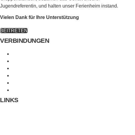
Jugendreferentin, und halten unser Ferienheim instand.
Vielen Dank für Ihre Unterstützung
BEITRETEN
VERBINDUNGEN
Evang. Sonnenberggemeinde
Evangelische Jugend Stuttgart
CVJM Möhringen
Evangelisches Jugendwerk Württemberg
CVJM Gesamtverband
Distrikt Möhringen-Sonnenberg-Fasanenhof
LINKS
Kontakt
Impressum