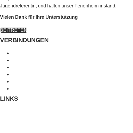
Jugendreferentin, und halten unser Ferienheim instand.
Vielen Dank für Ihre Unterstützung
BEITRETEN
VERBINDUNGEN
Evang. Sonnenberggemeinde
Evangelische Jugend Stuttgart
CVJM Möhringen
Evangelisches Jugendwerk Württemberg
CVJM Gesamtverband
Distrikt Möhringen-Sonnenberg-Fasanenhof
LINKS
Kontakt
Impressum