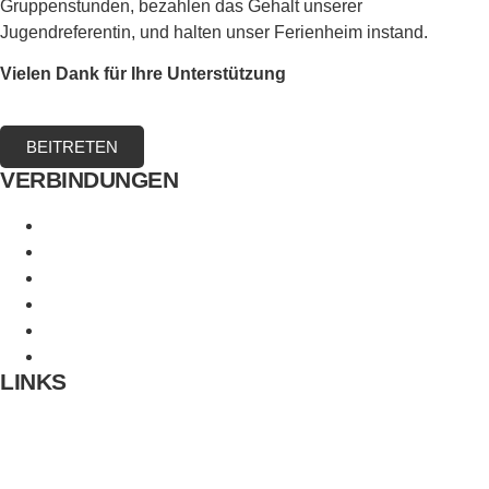
Gruppenstunden, bezahlen das Gehalt unserer
Jugendreferentin, und halten unser Ferienheim instand.
Vielen Dank für Ihre Unterstützung
BEITRETEN
VERBINDUNGEN
Evang. Sonnenberggemeinde
Evangelische Jugend Stuttgart
CVJM Möhringen
Evangelisches Jugendwerk Württemberg
CVJM Gesamtverband
Distrikt Möhringen-Sonnenberg-Fasanenhof
LINKS
Kontakt
Impressum